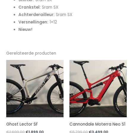
Crankstel:
Sram SX
Achterderailleur:
Sram SX
Versnellingen:
1×12
Nieuw!
Gerelateerde producten
Ghost Lector SF
Cannondale Moterra Neo S1
Oorspronkelijke
Huidige
Oorspronkelijke
Huidige
€
2,699.00
€
1,899.00
€
5,799.00
€
3,499.00