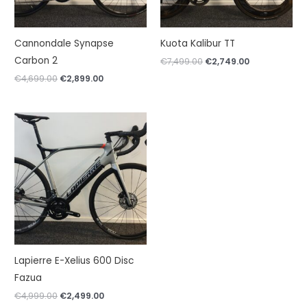
Cannondale Synapse
Kuota Kalibur TT
Carbon 2
Oorspronkelijke
Huidige
€
7,499.00
€
2,749.00
prijs
prijs
Oorspronkelijke
Huidige
€
4,699.00
€
2,899.00
was:
is:
prijs
prijs
€7,499.00.
€2,749.00.
was:
is:
€4,699.00.
€2,899.00.
Lapierre E-Xelius 600 Disc
Fazua
Oorspronkelijke
Huidige
€
4,999.00
€
2,499.00
prijs
prijs