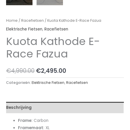
Home
/
Racefietsen
/ Kuota Kathode E-Race Fazua
Elektrische Fietsen
,
Racefietsen
Kuota Kathode E-
Race Fazua
Oorspronkelijke
Huidige
€
4,990.00
€
2,495.00
prijs
prijs
Categorieën:
Elektrische Fietsen
,
Racefietsen
was:
is:
€4,990.00.
€2,495.00.
Beschrijving
Frame:
Carbon
Framemaat:
XL