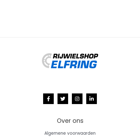
was:
is:
€4,999.00.
€2,499.00.
Over ons
Algemene voorwaarden