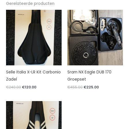
Gerelateerde producten
Selle Italia X-LR Kit Carbonio
Sram NX Eagle DUB 170
Zadel
Groepset
Oorspronkelijke
Huidige
Oorspronkelijke
Huidige
€
240.00
€
120.00
€
455.00
€
225.00
prijs
prijs
prijs
prijs
was:
is:
was:
is:
€240.00.
€120.00.
€455.00.
€225.00.