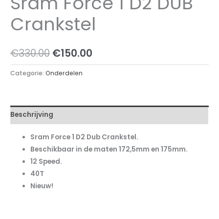
Sram Force 1 D2 DUB
Crankstel
Oorspronkelijke
Huidige
€
330.00
€
150.00
prijs
prijs
Categorie:
Onderdelen
was:
is:
€330.00.
€150.00.
Beschrijving
Sram Force 1 D2 Dub Crankstel.
Beschikbaar in de maten 172,5mm en 175mm.
12 Speed.
40T
Nieuw!