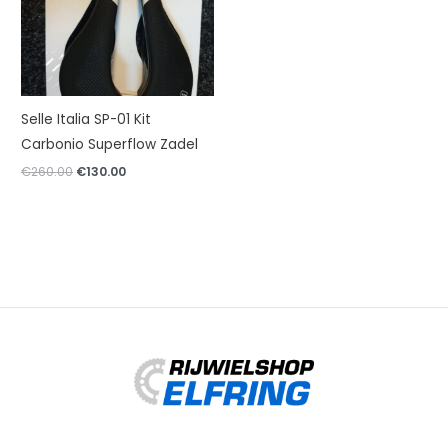
Selle Italia SP-01 Kit
Carbonio Superflow Zadel
Oorspronkelijke
Huidige
€
260.00
€
130.00
prijs
prijs
was:
is:
€260.00.
€130.00.