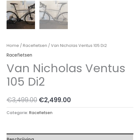
Home
/
Racefietsen
/ Van Nicholas Ventus 105 Di2
Racefietsen
Van Nicholas Ventus
105 Di2
Oorspronkelijke
Huidige
€
3,499.00
€
2,499.00
prijs
prijs
Categorie:
Racefietsen
was:
is:
€3,499.00.
€2,499.00.
Beschrijving