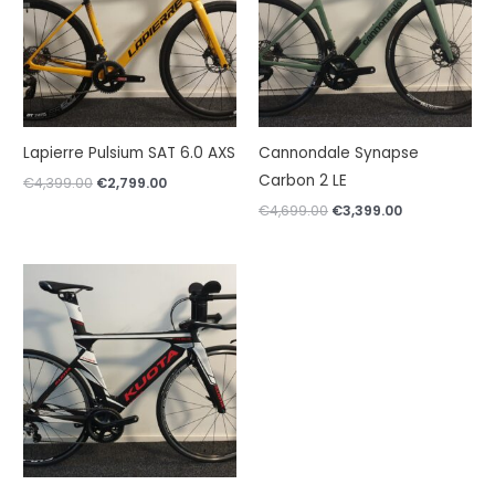
Lapierre Pulsium SAT 6.0 AXS
Cannondale Synapse
Carbon 2 LE
Oorspronkelijke
Huidige
€
4,399.00
€
2,799.00
prijs
prijs
Oorspronkelijke
Huidige
€
4,699.00
€
3,399.00
was:
is:
prijs
prijs
€4,399.00.
€2,799.00.
was:
is:
€4,699.00.
€3,399.00.